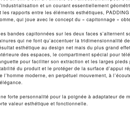
’industrialisation et un courant essentiellement géométr
t les rapports entre les éléments esthétiques, PADDING e
omme, qui joue avec le concept du « capitonnage » obt
es bandes capitonnées sur les deux faces s’alternent s
ainures qui ne font qu’accentuer la tridimensionnalité d
ésultat esthétique au design net mais du plus grand effet
ntérieure des espaces, le compartiment spécial pour tél
anguette pour faciliter son extraction et les larges pieds
tabilité du produit et le protéger de la surface d’appui
e l’homme moderne, en perpétuel mouvement, à l’écoute
’élégance.
ne forte personnalité pour la poignée à adaptateur de 
orte valeur esthétique et fonctionnelle.