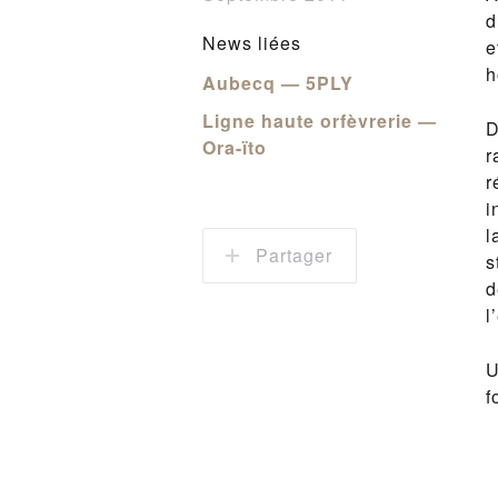
d
News liées
e
h
Aubecq — 5PLY
Ligne haute orfèvrerie —
D
Ora-ïto
r
r
i
l
Partager
s
d
l
U
f