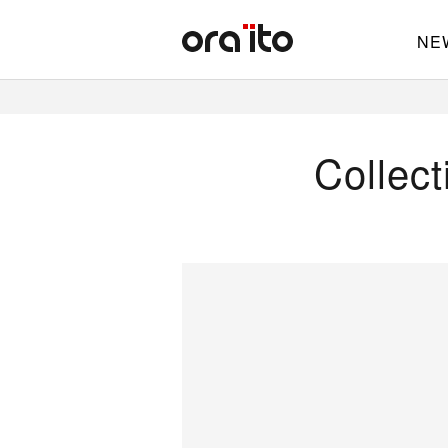
NE
Collec