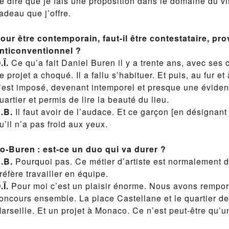
e dire que je fais une proposition dans le domaine du v
adeau que j’offre.
our être contemporain, faut-il être contestataire, pro
nticonventionnel ?
.Ï.
Ce qu’a fait Daniel Buren il y a trente ans, avec ses
e projet a choqué. Il a fallu s’habituer. Et puis, au fur e
’est imposé, devenant intemporel et presque une évidence
uartier et permis de lire la beauté du lieu.
.B.
Il faut avoir de l’audace. Et ce garçon [en désignant 
u’il n’a pas froid aux yeux.
to-Buren : est-ce un duo qui va durer ?
.B.
Pourquoi pas. Ce métier d’artiste est normalement d’
réfère travailler en équipe.
.Ï.
Pour moi c’est un plaisir énorme. Nous avons rempor
oncours ensemble. La place Castellane et le quartier de 
arseille. Et un projet à Monaco. Ce n’est peut-être qu’