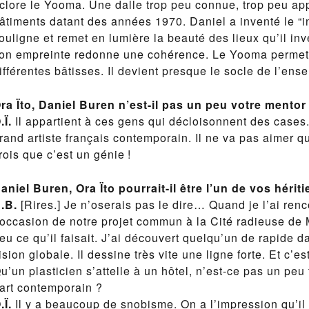
clore le Yooma. Une dalle trop peu connue, trop peu a
âtiments datant des années 1970. Daniel a inventé le “in s
ouligne et remet en lumière la beauté des lieux qu’il inve
on empreinte redonne une cohérence. Le Yooma permet l
ifférentes bâtisses. Il devient presque le socle de l’ens
ra Ïto, Daniel Buren n’est-il pas un peu votre mentor
.Ï.
Il appartient à ces gens qui décloisonnent des cases.
rand artiste français contemporain. Il ne va pas aimer qu
rois que c’est un génie !
aniel Buren, Ora Ïto pourrait-il être l’un de vos hériti
.B.
[Rires.] Je n’oserais pas le dire… Quand je l’ai renc
’occasion de notre projet commun à la Cité radieuse de M
eu ce qu’il faisait. J’ai découvert quelqu’un de rapide d
ision globale. Il dessine très vite une ligne forte. Et c’es
u’un plasticien s’attelle à un hôtel, n’est-ce pas un peu
’art contemporain ?
.Ï.
Il y a beaucoup de snobisme. On a l’impression qu’i