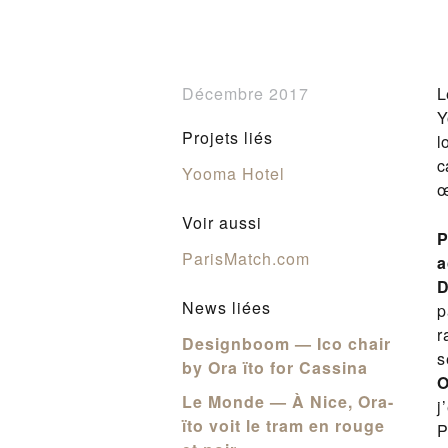
Décembre 2017
L
Y
Projets liés
l
c
Yooma Hotel
œ
Voir aussi
P
ParisMatch.com
a
D
News liées
p
r
Designboom — Ico chair
s
by Ora ïto for Cassina
O
Le Monde — À Nice, Ora-
j
ïto voit le tram en rouge
P