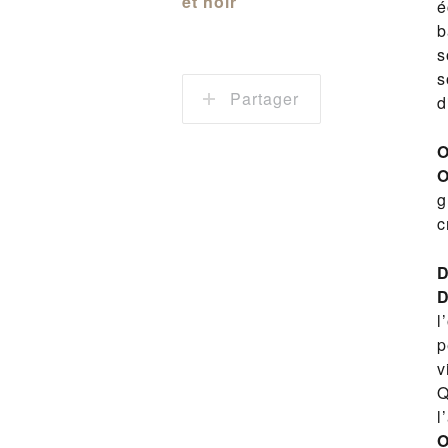
et noir
é
b
s
s
Partager
d
O
O
g
c
D
D
l
p
v
Q
l
O