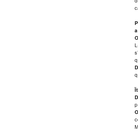
d
c
P
a
O
L
s
q
D
q
Ï
D
p
O
c
M