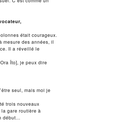
isuel. C’est comme un
vocateur,
 colonnes était courageux.
t à mesure des années, il
. Il a réveillé le
Ora Ïto], je peux dire
être seul, mais moi je
té trois nouveaux
la gare routière à
un début…