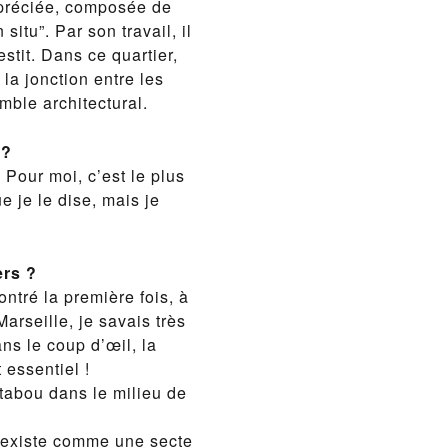
ppréciée, composée de
itu”. Par son travail, il
stit. Dans ce quartier,
a jonction entre les
emble architectural.
 ?
 Pour moi, c’est le plus
e je le dise, mais je
ers ?
ontré la première fois, à
arseille, je savais très
ans le coup d’œil, la
t essentiel !
 tabou dans le milieu de
l existe comme une secte