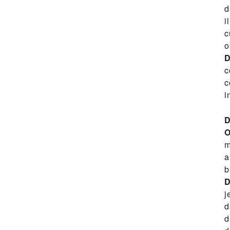
d
i
c
o
D
c
c
i
D
O
m
a
b
D
j
d
d