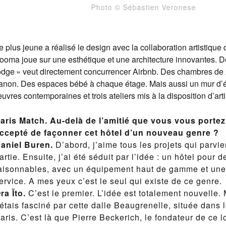
Photo © Sébastien Veronese
e plus jeune a réalisé le design avec la collaboration artistique 
ooma joue sur une esthétique et une architecture innovantes. Déd
odge » veut directement concurrencer Airbnb. Des chambres de 2
anon. Des espaces bébé à chaque étage. Mais aussi un mur d’é
uvres contemporaines et trois ateliers mis à la disposition d’arti
aris Match. Au-delà de l’amitié que vous vous porte
ccepté de façonner cet hôtel d’un nouveau genre ?
aniel Buren.
D’abord, j’aime tous les projets qui parvi
artie. Ensuite, j’ai été séduit par l’idée : un hôtel pour d
aisonnables, avec un équipement haut de gamme et une
ervice. A mes yeux c’est le seul qui existe de ce genre.
ra Ïto.
C’est le premier. L’idée est totalement nouvelle.
’étais fasciné par cette dalle Beaugrenelle, située dans
aris. C’est là que Pierre Beckerich, le fondateur de ce l