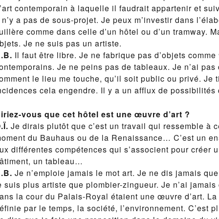
’art contemporain à laquelle il faudrait appartenir et sui
l n’y a pas de sous-projet. Je peux m’investir dans l’élab
uillère comme dans celle d’un hôtel ou d’un tramway. Ma
bjets. Je ne suis pas un artiste.
.B.
Il faut être libre. Je ne fabrique pas d’objets comme
ontemporains. Je ne peins pas de tableaux. Je n’ai pas d
omment le lieu me touche, qu’il soit public ou privé. Je ti
ncidences cela engendre. Il y a un afflux de possibilités
iriez-vous que cet hôtel est une œuvre d’art ?
.Ï.
Je dirais plutôt que c’est un travail qui ressemble à c
oment du Bauhaus ou de la Renaissance… C’est un en
ux différentes compétences qui s’associent pour créer u
âtiment, un tableau…
.B.
Je n’emploie jamais le mot art. Je ne dis jamais que 
e suis plus artiste que plombier-zingueur. Je n’ai jamais
ans la cour du Palais-Royal étaient une œuvre d’art. La
éfinie par le temps, la société, l’environnement. C’est pl