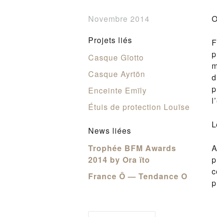
Novembre 2014
O
Projets liés
F
p
Casque Gïotto
m
Casque Ayrtön
d
p
Enceinte Emïly
l
Étuis de protection Louïse
L
News liées
Trophée BFM Awards
A
2014 by Ora ïto
p
c
France Ô — Tendance O
p