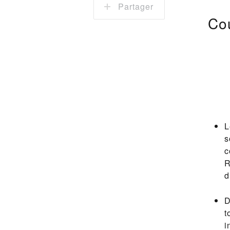
Partager
Cou
L
s
c
R
d
D
t
i