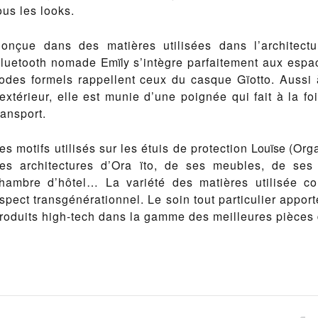
ous les looks.
onçue dans des matières utilisées dans l’architecture
luetooth nomade
Emïly
s’intègre parfaitement aux espac
odes formels rappellent ceux du casque Gïotto. Aussi à 
’extérieur, elle est munie d’une poignée qui fait à la fo
ransport.
es motifs utilisés sur les étuis de protection
Louïse
(Orga
es architectures d’Ora ïto, de ses meubles, de se
hambre d’hôtel… La variété des matières utilisée co
spect transgénérationnel. Le soin tout particulier apport
roduits high-tech dans la gamme des meilleures pièces