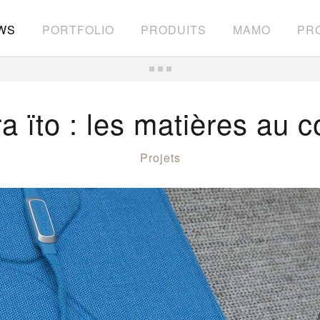
WS
PORTFOLIO
PRODUITS
MAMO
PRO
a ïto : les matières au 
Projets