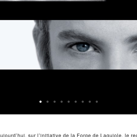
ujourd’hui, sur l’initiative de la Forge de Laguiole, le r