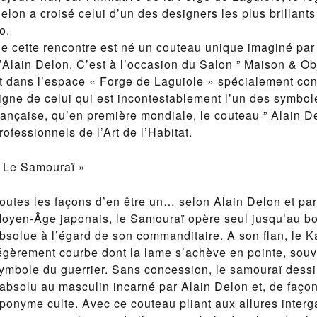
elon a croisé celui d’un des designers les plus brillants
to.
e cette rencontre est né un couteau unique imaginé par 
’Alain Delon. C’est à l’occasion du Salon ” Maison & O
t dans l’espace « Forge de Laguiole » spécialement co
igne de celui qui est incontestablement l’un des symbole
rançaise, qu’en première mondiale, le couteau ” Alain D
rofessionnels de l’Art de l’Habitat.
 Le Samouraï »
outes les façons d’en être un… selon Alain Delon et par 
oyen-Âge japonais, le Samouraï opère seul jusqu’au bou
bsolue à l’égard de son commanditaire. A son flan, le Ka
égèrement courbe dont la lame s’achève en pointe, souv
ymbole du guerrier. Sans concession, le samouraï dessi
’absolu au masculin incarné par Alain Delon et, de façon 
ponyme culte. Avec ce couteau pliant aux allures interga