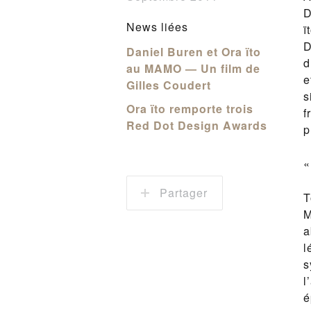
D
News liées
ï
D
Daniel Buren et Ora ïto
d
au MAMO — Un film de
e
Gilles Coudert
s
Ora ïto remporte trois
f
Red Dot Design Awards
p
«
Partager
T
M
a
l
s
l
é