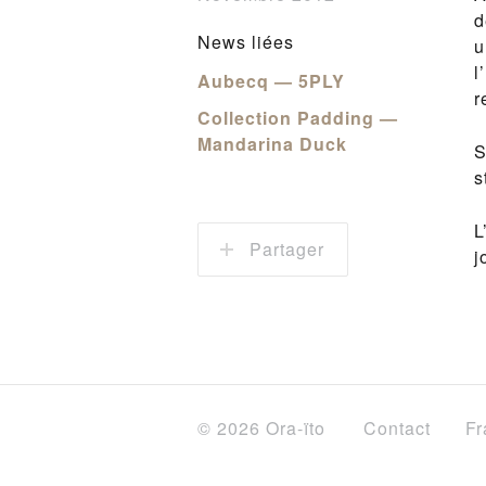
d
News liées
u
l
Aubecq — 5PLY
r
Collection Padding —
Mandarina Duck
S
s
L
Partager
j
© 2026 Ora-ïto
Contact
Fr