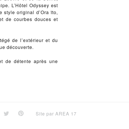
uipe. L’Hôtel Odyssey est
 style original d’Ora ïto,
et de courbes douces et
égé de l’extérieur et du
que découverte.
 et de détente après une
Site par
AREA 17