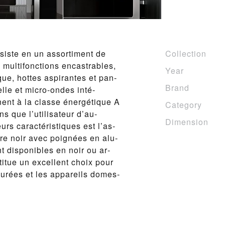
­siste en un as­sor­ti­ment de
Collection
mul­ti­fonc­tions en­cas­tra­bles,
Year
que, hottes as­pi­rantes et pan­
Brand
lle et mi­cro-on­des in­té­
­nent à la classe én­ergé­tique A
Category
s que l’util­isa­teur d’au­
Dimension
rs car­ac­téris­tiques est l’as­
rre noir avec poignées en alu­
 disponi­bles en noir ou ar­
stitue un ex­cel­lent choix pour
purées et les ap­pareils do­mes­