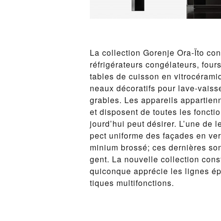
La col­lec­tion Goren­je Ora-Ïto con
réfrigéra­teurs con­géla­teurs, fours 
ta­bles de cuis­son en vit­rocérami
neaux dé­co­rat­ifs pour lave-vais­se
grables. Les ap­pareils ap­par­tien
et dis­posent de toutes les fonc­tion
jourd’hui peut désir­er. L’une de leu
pect uni­forme des façades en ve
mini­um brossé; ces dernières sont
gent. La nou­velle col­lec­tion con­
qui­conque ap­pré­cie les lignes é
tiques mul­ti­fonc­tions.