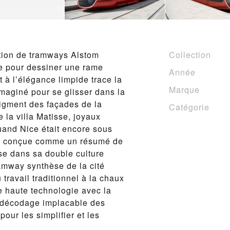
ation de tramways Alstom
Collection
lle pour dessiner une rame
Année
t à l’élégance limpide trace la
Marque
imaginé pour se glisser dans la
pigment des façades de la
Catégorie
la villa Matisse, joyaux
and Nice était encore sous
st conçue comme un résumé de
ise dans sa double culture
ramway synthèse de la cité
travail traditionnel à la chaux
e haute technologie avec la
e décodage implacable des
our les simplifier et les