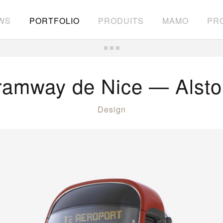
WS
PORTFOLIO
PRODUITS
MAMO
PRO
ramway de Nice — Alst
Design