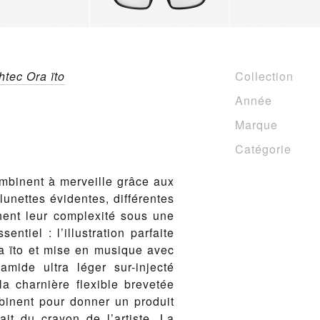
htec Ora ïto
Collection
Année
Marque
Catégorie
ombinent à merveille grâce aux
unettes évidentes, différentes
hent leur complexité sous une
sentiel : l’illustration parfaite
ra ïto et mise en musique avec
amide ultra léger sur-injecté
la charnière flexible brevetée
binent pour donner un produit
it du crayon de l’artiste. La