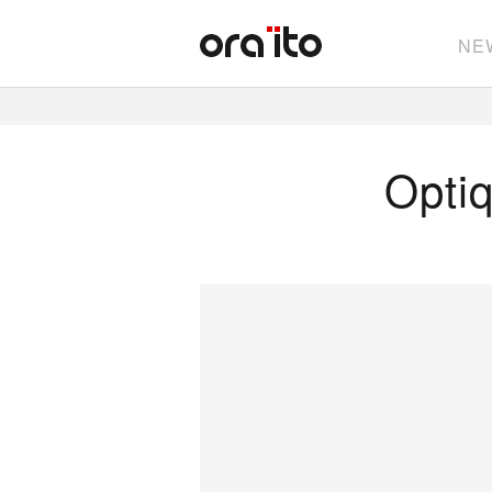
NE
Optiq