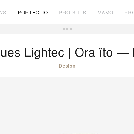
WS
PORTFOLIO
PRODUITS
MAMO
PRO
ues Lightec | Ora ïto —
Design