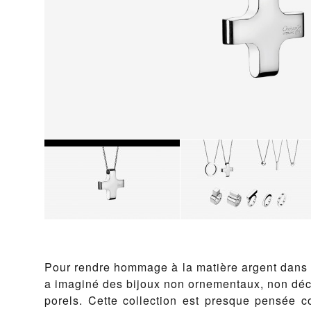
Pour ren­dre hom­mage à la matière ar­gent dans s
a imag­iné des bi­joux non orne­men­taux, non dé­co
porels. Cette col­lec­tion est presque pen­sée c