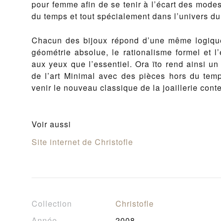
pour femme afin de se tenir à l’écart des modes 
du temps et tout spé­ciale­ment dans l’univers du 
Cha­cun des bi­joux répond d’une même logique 
géométrie ab­solue, le ra­tio­n­al­isme formel et l
aux yeux que l’es­sen­tiel. Ora ïto rend ain­si un
de l’art Min­i­mal avec des pièces hors du temp
venir le nou­veau clas­sique de la joail­lerie con­t
Voir aussi
Site internet de Christofle
Collection
Christofle
Année
2008