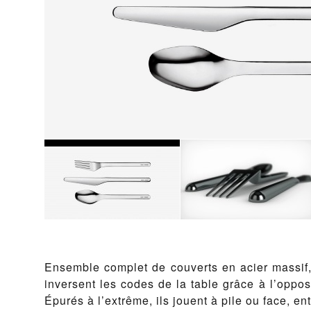
Ensemble com­plet de cou­verts en aci­er massif,
in­versent les codes de la table grâce à l’op­po­
Épurés à l’extrême, ils jouent à pile ou face, entr