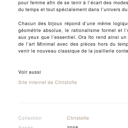
pour femme afin de se tenir à l’écart des modes 
du temps et tout spé­ciale­ment dans l’univers du 
Cha­cun des bi­joux répond d’une même logique 
géométrie ab­solue, le ra­tio­n­al­isme formel et l
aux yeux que l’es­sen­tiel. Ora ïto rend ain­si un
de l’art Min­i­mal avec des pièces hors du temp
venir le nou­veau clas­sique de la joail­lerie con­t
Voir aussi
Site internet de Christofle
Collection
Christofle
Année
2008