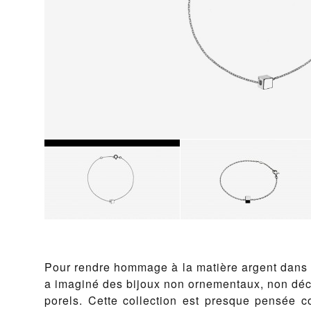
Pour ren­dre hom­mage à la matière ar­gent dans s
a imag­iné des bi­joux non orne­men­taux, non dé­co
porels. Cette col­lec­tion est presque pen­sée c