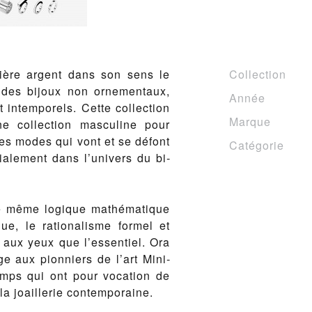
ière ar­gent dans son sens le
Collection
é des bi­joux non orne­men­taux,
Année
 in­tem­porels. Cette col­lec­tion
Marque
col­lec­tion mas­cu­line pour
des modes qui vont et se dé­font
Catégorie
iale­ment dans l’univers du bi­
e même logique math­é­ma­tique
e, le ra­tio­n­al­isme formel et
r aux yeux que l’es­sen­tiel. Ora
e aux pi­on­niers de l’art Min­i­
ps qui ont pour vo­ca­tion de
a joail­lerie con­tem­po­raine.