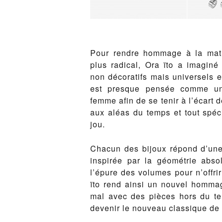
Pour ren­dre hom­mage à la mat
plus rad­i­cal, Ora ïto a imag­in
non dé­co­ratifs mais uni­versels et
est presque pen­sée comme une 
femme afin de se tenir à l’écart 
aux aléas du temps et tout spé­c
jou.
Cha­cun des bi­joux répond d’un
in­spirée par la géométrie ab­solu
l’épure des vol­umes pour n’of­fri
ïto rend ain­si un nou­v­el hom­mag
mal avec des pièces hors du tem
de­venir le nou­veau clas­sique de l