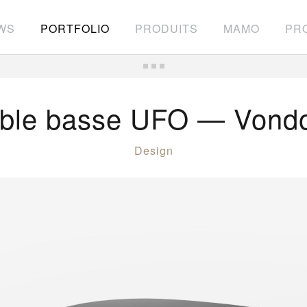
WS
PORTFOLIO
PRODUITS
MAMO
PRO
ble basse UFO — Von
Design