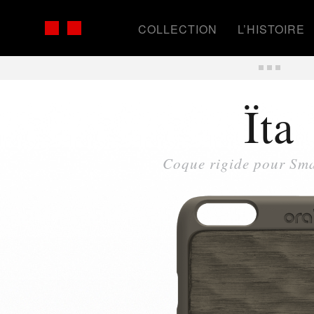
COLLECTION
L’HISTOIRE
Ïta
Coque rigide pour Sm