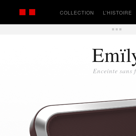
COLLECTION
L’HISTOIRE
Emïl
Enceinte sans f