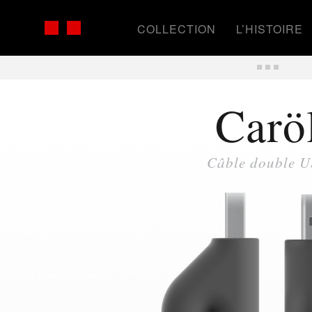
COLLECTION
L’HISTOIRE
Carö
Câble double 