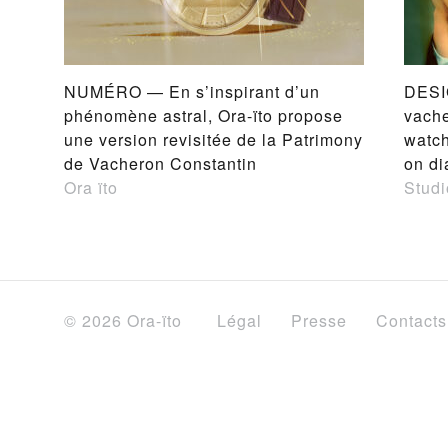
NUMÉRO — En s’inspirant d’un
DESI
phénomène astral, Ora-ïto propose
vache
une version revisitée de la Patrimony
watch
de Vacheron Constantin
on di
Ora ïto
Studi
© 2026 Ora-ïto
Légal
Presse
Contacts