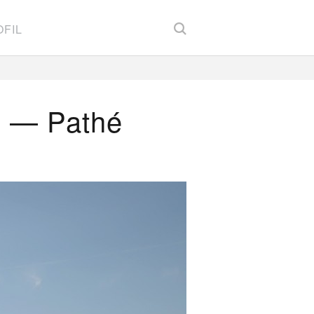
FIL
n — Pathé