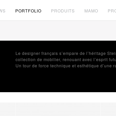
WS
PORTFOLIO
PRODUITS
MAMO
PRO
Le designer français s’empare de l’héritage Stei
collection de mobilier, renouant avec l’esprit fut
Un tour de force technique et esthétique d’une r