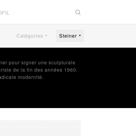
FIL
Catégories
Steiner
ner pour signer une sculpturale
uriste de la fin des années 1960.
adicale modernité.