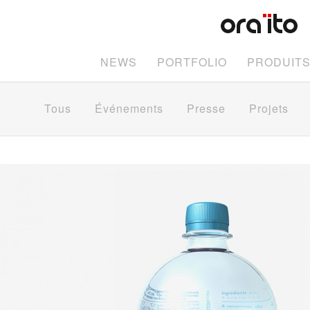
NEWS
PORTFOLIO
PRODUIT
Tous
Événements
Presse
Projets