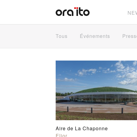
NE
Tous
Événements
Press
Aire de La Chaponne
Elior